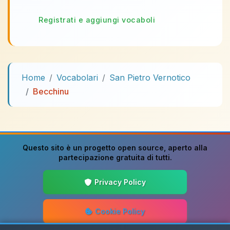
Registrati e aggiungi vocaboli
Home
Vocabolari
San Pietro Vernotico
Becchinu
Questo sito è un progetto
open source
, aperto alla
partecipazione gratuita di tutti.
Privacy Policy
Cookie Policy