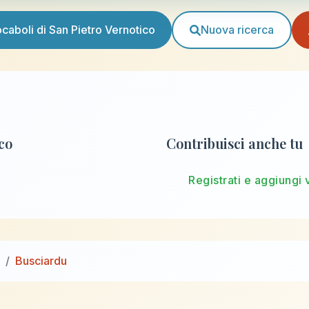
vocaboli di San Pietro Vernotico
Nuova ricerca
ico
Contribuisci anche tu
Registrati e aggiungi 
Busciardu