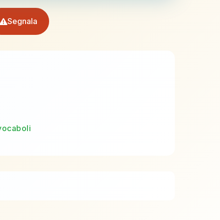
Segnala
vocaboli