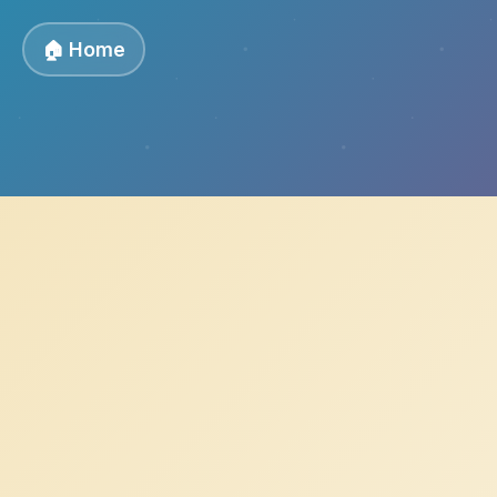
🏠 Home