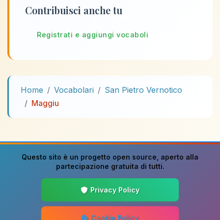
Contribuisci anche tu
Registrati e aggiungi vocaboli
Home
Vocabolari
San Pietro Vernotico
Maggiu
Questo sito è un progetto
open source
, aperto alla
partecipazione gratuita di tutti.
Privacy Policy
Cookie Policy