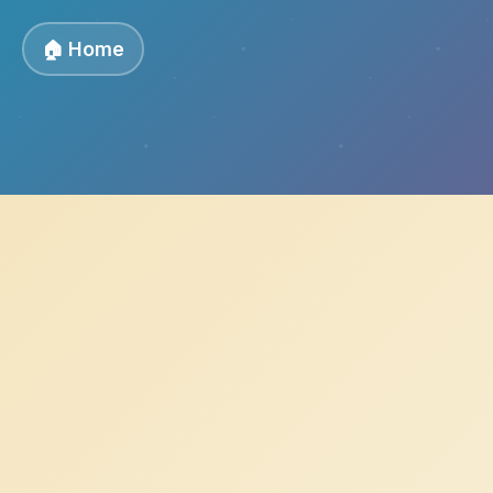
🏠 Home