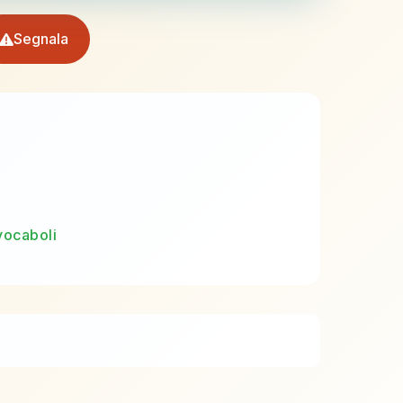
Segnala
vocaboli