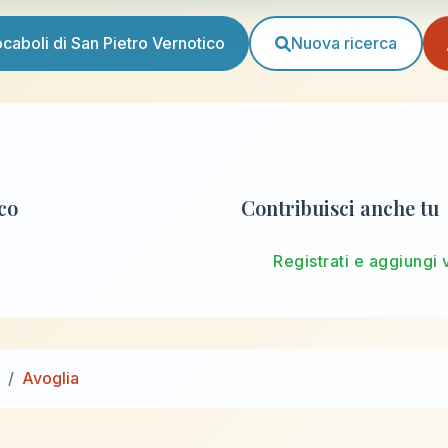
vocaboli di San Pietro Vernotico
Nuova ricerca
ico
Contribuisci anche tu
Registrati e aggiungi 
Avoglia