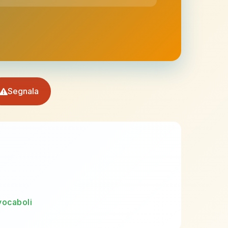
Segnala
vocaboli