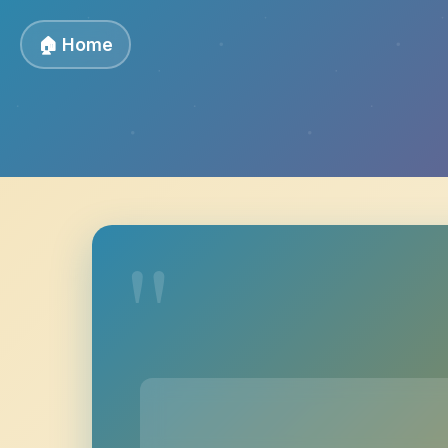
🏠 Home