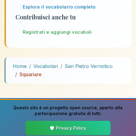
Esplora il vocabolario completo
Contribuisci anche tu
Registrati e aggiungi vocaboli
Home
Vocabolari
San Pietro Vernotico
Squariare
Questo sito è un progetto
open source
, aperto alla
partecipazione gratuita di tutti.
Privacy Policy