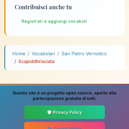
Contribuisci anche tu
Registrati e aggiungi vocaboli
Home
Vocabolari
San Pietro Vernotico
Scapiddhrisciata
Questo sito è un progetto
open source
, aperto alla
partecipazione gratuita di tutti.
Privacy Policy
Cookie Policy