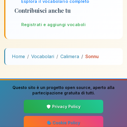
Esplora il vocabolario completo
Contribuisci anche tu
Registrati e aggiungi vocaboli
Home
Vocabolari
Calimera
Sonnu
Questo sito è un progetto
open source
, aperto alla
partecipazione gratuita di tutti.
Privacy Policy
Cookie Policy