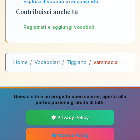
Esplora il vocabolario completo
Contribuisci anche tu
Registrati e aggiungi vocaboli
Home
Vocabolari
Tiggiano
vammacia
Questo sito è un progetto
open source
, aperto alla
partecipazione gratuita di tutti.
Privacy Policy
Cookie Policy