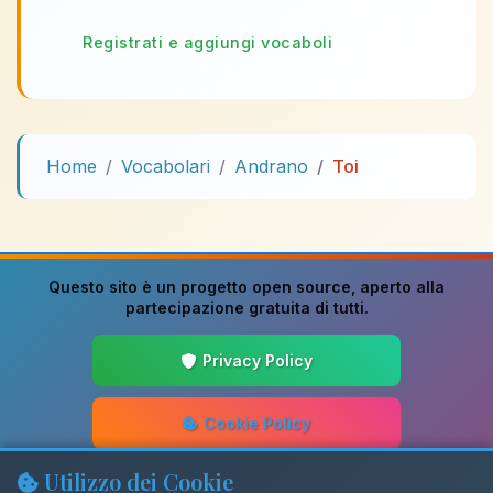
Registrati e aggiungi vocaboli
Home
Vocabolari
Andrano
Toi
Questo sito è un progetto
open source
, aperto alla
partecipazione gratuita di tutti.
Privacy Policy
Cookie Policy
Utilizzo dei Cookie
Guida alla Scrittura