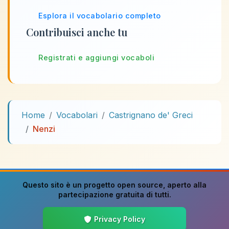
Esplora il vocabolario completo
Contribuisci anche tu
Registrati e aggiungi vocaboli
Home
Vocabolari
Castrignano de' Greci
Nenzi
Questo sito è un progetto
open source
, aperto alla
partecipazione gratuita di tutti.
Privacy Policy