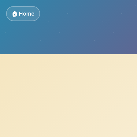
🏠 Home