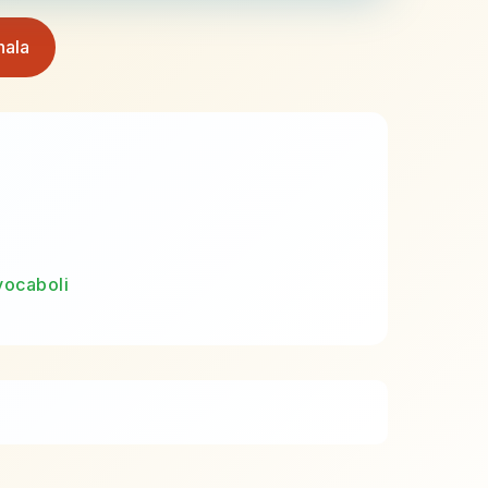
nala
vocaboli