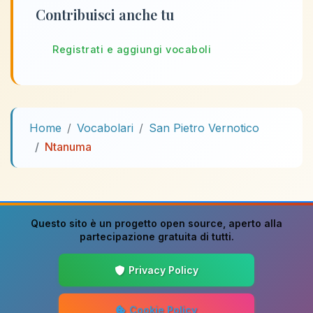
Contribuisci anche tu
Registrati e aggiungi vocaboli
Home
Vocabolari
San Pietro Vernotico
Ntanuma
Questo sito è un progetto
open source
, aperto alla
partecipazione gratuita di tutti.
Privacy Policy
Cookie Policy