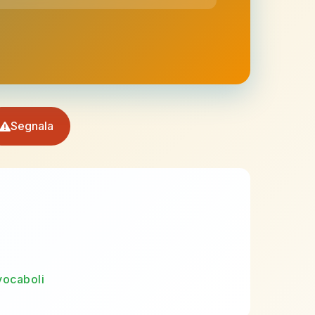
Segnala
vocaboli