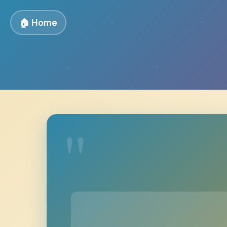
🏠 Home