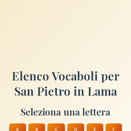
Elenco Vocaboli per
San Pietro in Lama
Seleziona una lettera
A
B
C
D
E
F