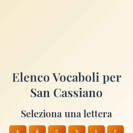
Elenco Vocaboli per
San Cassiano
Seleziona una lettera
A
B
C
D
E
F