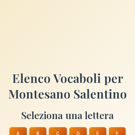
Elenco Vocaboli per
Montesano Salentino
Seleziona una lettera
A
B
C
D
E
F