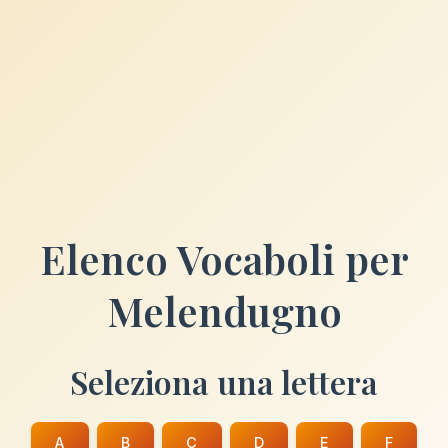
Elenco Vocaboli per
Melendugno
Seleziona una lettera
A
B
C
D
E
F