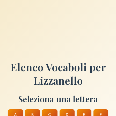
Elenco Vocaboli per
Lizzanello
Seleziona una lettera
A
B
C
D
E
F