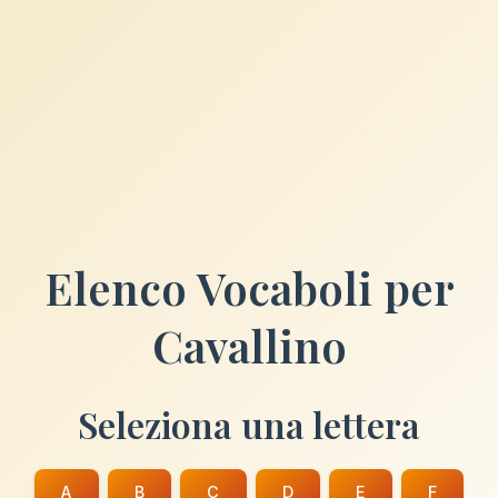
Elenco Vocaboli per
Cavallino
Seleziona una lettera
A
B
C
D
E
F