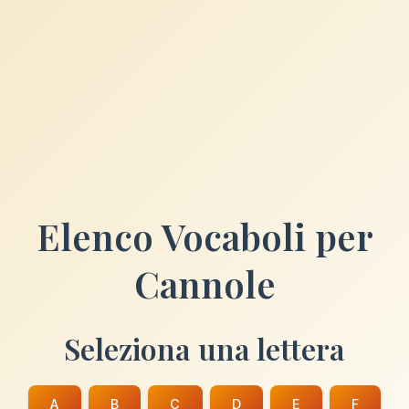
Elenco Vocaboli per
Cannole
Seleziona una lettera
A
B
C
D
E
F