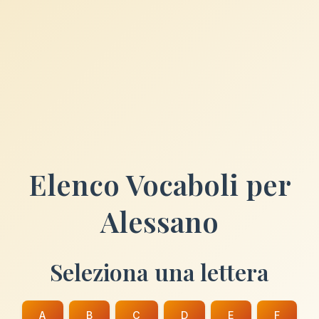
Elenco Vocaboli per
Alessano
Seleziona una lettera
A
B
C
D
E
F