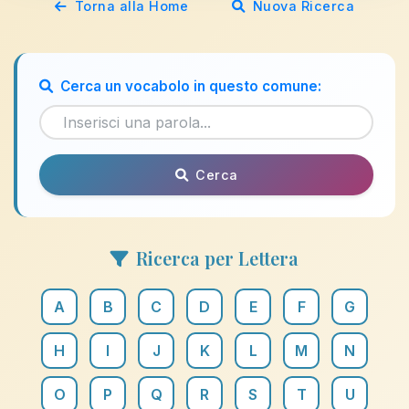
Torna alla Home
Nuova Ricerca
Cerca un vocabolo in questo comune:
Cerca
Ricerca per Lettera
A
B
C
D
E
F
G
H
I
J
K
L
M
N
O
P
Q
R
S
T
U