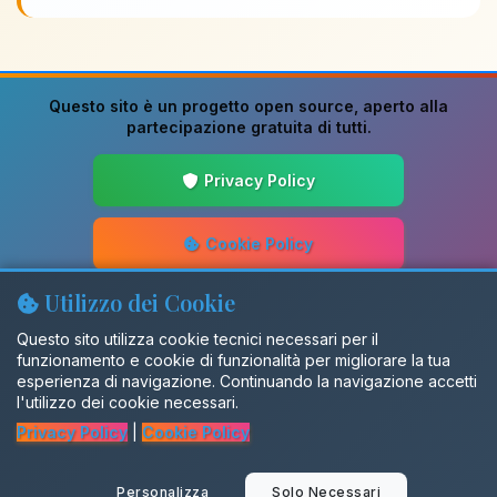
Questo sito è un progetto
open source
, aperto alla
partecipazione gratuita di tutti.
Privacy Policy
Cookie Policy
Utilizzo dei Cookie
Guida alla Scrittura
Questo sito utilizza cookie tecnici necessari per il
funzionamento e cookie di funzionalità per migliorare la tua
Aggiornamenti
esperienza di navigazione. Continuando la navigazione accetti
l'utilizzo dei cookie necessari.
Privacy Policy
|
Cookie Policy
Gruppo Facebook
Personalizza
Solo Necessari
SalentiX