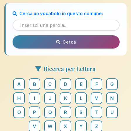
Cerca un vocabolo in questo comune:
Cerca
Ricerca per Lettera
A
B
C
D
E
F
G
H
I
J
K
L
M
N
O
P
Q
R
S
T
U
V
W
X
Y
Z