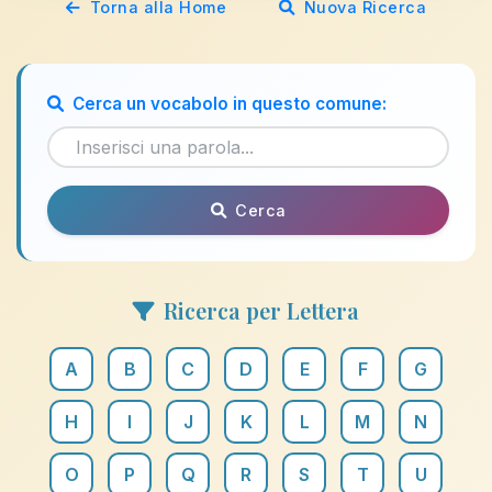
Torna alla Home
Nuova Ricerca
Cerca un vocabolo in questo comune:
Cerca
Ricerca per Lettera
A
B
C
D
E
F
G
H
I
J
K
L
M
N
O
P
Q
R
S
T
U