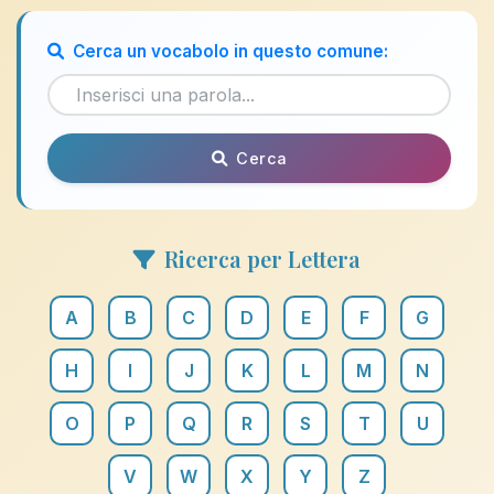
Cerca un vocabolo in questo comune:
Cerca
Ricerca per Lettera
A
B
C
D
E
F
G
H
I
J
K
L
M
N
O
P
Q
R
S
T
U
V
W
X
Y
Z