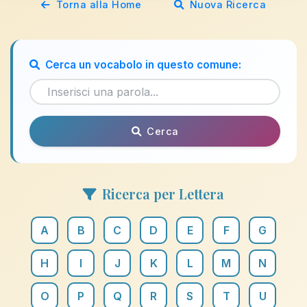
Torna alla Home
Nuova Ricerca
Cerca un vocabolo in questo comune:
Cerca
Ricerca per Lettera
A
B
C
D
E
F
G
H
I
J
K
L
M
N
O
P
Q
R
S
T
U