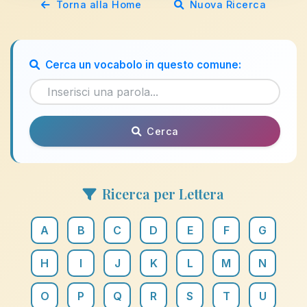
Torna alla Home
Nuova Ricerca
Cerca un vocabolo in questo comune:
Cerca
Ricerca per Lettera
A
B
C
D
E
F
G
H
I
J
K
L
M
N
O
P
Q
R
S
T
U