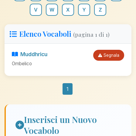
V
W
X
Y
Z
Elenco Vocaboli
(pagina 1 di 1)
Muddhricu
Segnala
Ombelico
1
Inserisci un Nuovo
Vocabolo