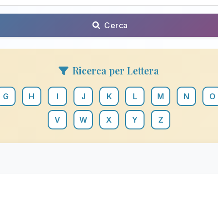
Cerca
Ricerca per Lettera
G
H
I
J
K
L
M
N
O
V
W
X
Y
Z