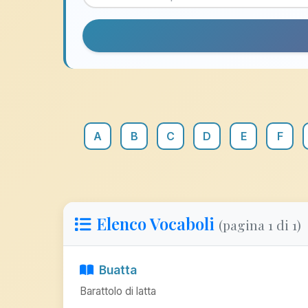
A
B
C
D
E
F
Elenco Vocaboli
(pagina 1 di 1)
Buatta
Barattolo di latta