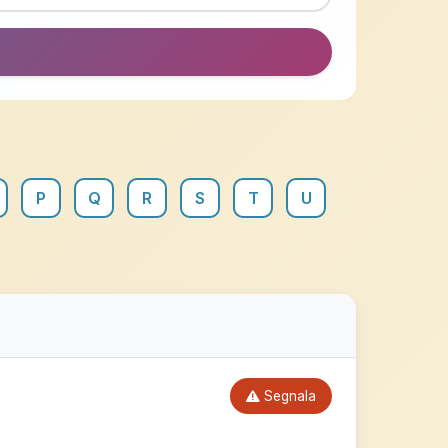
P
Q
R
S
T
U
Segnala