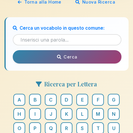
Torna alla Home
Nuova Ricerca
Cerca un vocabolo in questo comune:
Cerca
Ricerca per Lettera
A
B
C
D
E
F
G
H
I
J
K
L
M
N
O
P
Q
R
S
T
U