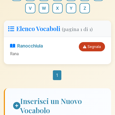
V
W
X
Y
Z
Elenco Vocaboli
(pagina 1 di 1)
Ranocchiula
Segnala
Rana
1
Inserisci un Nuovo
Vocabolo