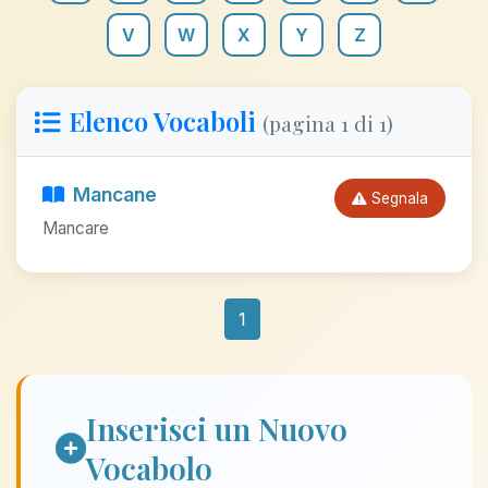
V
W
X
Y
Z
Elenco Vocaboli
(pagina 1 di 1)
Mancane
Segnala
Mancare
1
Inserisci un Nuovo
Vocabolo