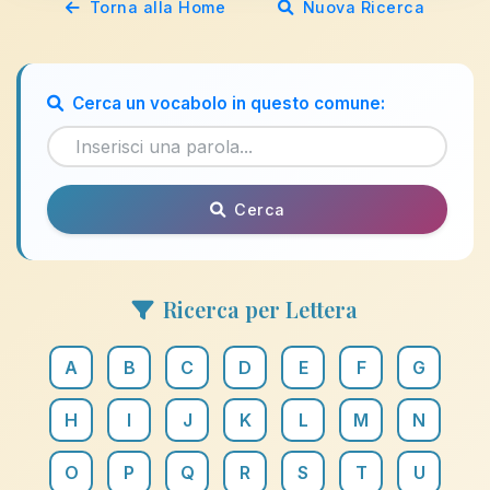
Torna alla Home
Nuova Ricerca
Cerca un vocabolo in questo comune:
Cerca
Ricerca per Lettera
A
B
C
D
E
F
G
H
I
J
K
L
M
N
O
P
Q
R
S
T
U