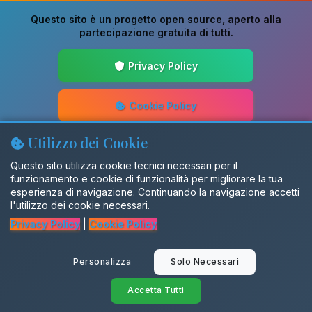
Questo sito è un progetto
open source
, aperto alla
partecipazione gratuita di tutti.
Privacy Policy
Cookie Policy
Utilizzo dei Cookie
Guida alla Scrittura
Questo sito utilizza cookie tecnici necessari per il
funzionamento e cookie di funzionalità per migliorare la tua
Aggiornamenti
esperienza di navigazione. Continuando la navigazione accetti
l'utilizzo dei cookie necessari.
Privacy Policy
|
Cookie Policy
Gruppo Facebook
Personalizza
Solo Necessari
SalentiX
Accetta Tutti
© 2026 Dialettando. Tutti i diritti riservati.