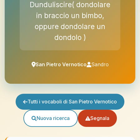
Dunduliscire( dondolare
in braccio un bimbo,
oppure dondolare un
dondolo )
San Pietro Vernotico
Sandro
Tutti i vocaboli di San Pietro Vernotico
Nuova ricerca
Segnala