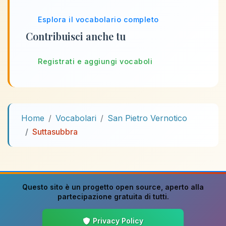
Esplora il vocabolario completo
Contribuisci anche tu
Registrati e aggiungi vocaboli
Home
Vocabolari
San Pietro Vernotico
Suttasubbra
Questo sito è un progetto
open source
, aperto alla
partecipazione gratuita di tutti.
Privacy Policy